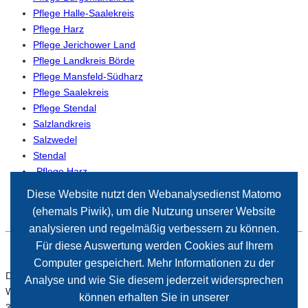
Pflege Halle-Saalekreis
Pflege Harz
Pflege Jerichower Land
Pflege Landkreis Börde
Pflege Mansfeld-Südharz
Pflege Saalekreis
Pflege Stendal
Salzlandkreis
Salzwedel
Stendal
-Pflege Harz
-Pflege Magdeburg
Diese Website nutzt den Webanalysedienst Matomo
(ehemals Piwik), um die Nutzung unserer Website
analysieren und regelmäßig verbessern zu können.
Für diese Auswertung werden Cookies auf Ihrem
Computer gespeichert. Mehr Informationen zu der
Der Paritätische Sachsen-Anhalt
Analyse und wie Sie diesem jederzeit widersprechen
Wiener Straße 2
können erhalten Sie in unserer
39112 Magdeburg