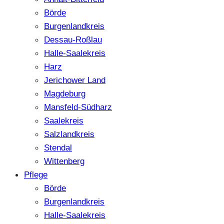
Börde
Burgenlandkreis
Dessau-Roßlau
Halle-Saalekreis
Harz
Jerichower Land
Magdeburg
Mansfeld-Südharz
Saalekreis
Salzlandkreis
Stendal
Wittenberg
Pflege
Börde
Burgenlandkreis
Halle-Saalekreis