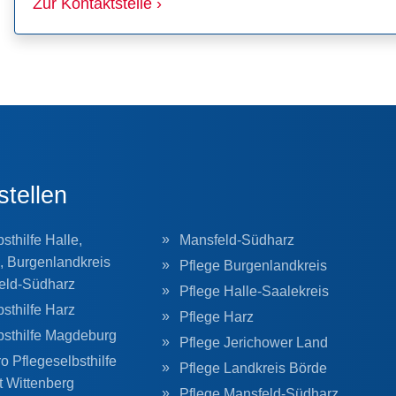
Zur Kontaktstelle ›
stellen
sthilfe Halle,
Mansfeld-Südharz
, Burgenlandkreis
Pflege Burgenlandkreis
eld-Südharz
Pflege Halle-Saalekreis
sthilfe Harz
Pflege Harz
bsthilfe Magdeburg
Pflege Jerichower Land
o Pflegeselbsthilfe
Pflege Landkreis Börde
t Wittenberg
Pflege Mansfeld-Südharz