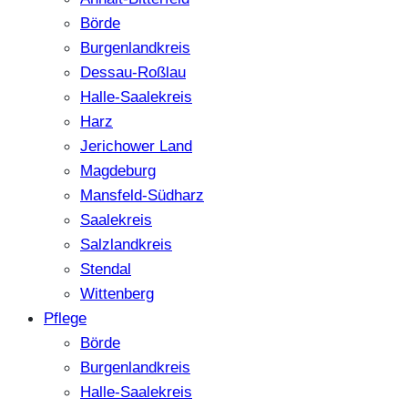
Börde
Burgenlandkreis
Dessau-Roßlau
Halle-Saalekreis
Harz
Jerichower Land
Magdeburg
Mansfeld-Südharz
Saalekreis
Salzlandkreis
Stendal
Wittenberg
Pflege
Börde
Burgenlandkreis
Halle-Saalekreis