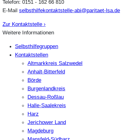
Telefon: 0151 - 162 66 810
E-Mail
selbsthilfekontaktstelle-abi@paritaet-lsa.de
Zur Kontaktstelle ›
Weitere Informationen
Selbsthilfegruppen
Kontaktstellen
Altmarkkreis Salzwedel
Anhalt-Bitterfeld
Börde
Burgenlandkreis
Dessau-Roßlau
Halle-Saalekreis
Harz
Jerichower Land
Magdeburg
Mansfeld-Südharz