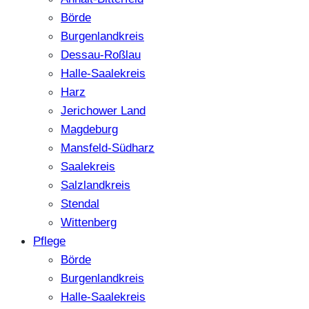
Börde
Burgenlandkreis
Dessau-Roßlau
Halle-Saalekreis
Harz
Jerichower Land
Magdeburg
Mansfeld-Südharz
Saalekreis
Salzlandkreis
Stendal
Wittenberg
Pflege
Börde
Burgenlandkreis
Halle-Saalekreis