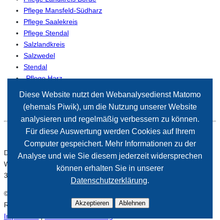
Pflege Mansfeld-Südharz
Pflege Saalekreis
Pflege Stendal
Salzlandkreis
Salzwedel
Stendal
-Pflege Harz
-Pflege Magdeburg
Diese Website nutzt den Webanalysedienst Matomo
(ehemals Piwik), um die Nutzung unserer Website
analysieren und regelmäßig verbessern zu können.
Für diese Auswertung werden Cookies auf Ihrem
Computer gespeichert. Mehr Informationen zu der
Der Paritätische Sachsen-Anhalt
Analyse und wie Sie diesem jederzeit widersprechen
Wiener Straße 2
können erhalten Sie in unserer
39112 Magdeburg
Datenschutzerklärung
.
© 2026 Paritätischer Wohlfahrtsverband Sachsen-Anhalt. Alle
Akzeptieren
Ablehnen
Rechte vorbehalten.
Impressum
|
Datenschutzerklärung