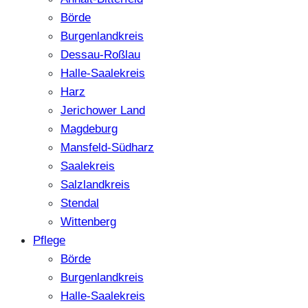
Börde
Burgenlandkreis
Dessau-Roßlau
Halle-Saalekreis
Harz
Jerichower Land
Magdeburg
Mansfeld-Südharz
Saalekreis
Salzlandkreis
Stendal
Wittenberg
Pflege
Börde
Burgenlandkreis
Halle-Saalekreis