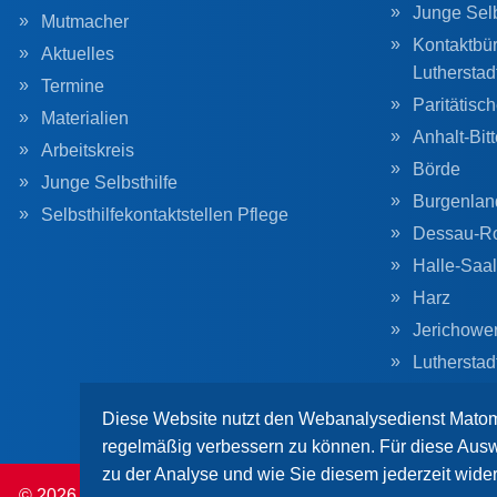
Junge Sel
Mutmacher
Kontaktbür
Aktuelles
Lutherstad
Termine
Paritätisc
Materialien
Anhalt-Bitt
Arbeitskreis
Börde
Junge Selbsthilfe
Burgenlan
Selbsthilfekontaktstellen Pflege
Dessau-R
Halle-Saal
Harz
Jerichowe
Lutherstad
Magdebur
Diese Website nutzt den Webanalysedienst Matom
regelmäßig verbessern zu können. Für diese Ausw
zu der Analyse und wie Sie diesem jederzeit wide
© 2026 Paritätischer Wohlfahrtsverband Sachsen-Anhalt. All