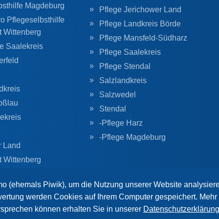
bsthilfe Magdeburg
Pflege Jerichower Land
o Pflegeselbsthilfe
Pflege Landkreis Börde
t Wittenberg
Pflege Mansfeld-Südharz
he Saalekreis
Pflege Saalekreis
erfeld
Pflege Stendal
Salzlandkreis
dkreis
Salzwedel
oßlau
Stendal
ekreis
-Pflege Harz
-Pflege Magdeburg
r Land
t Wittenberg
g
o (ehemals Piwik), um die Nutzung unserer Website analysier
ertung werden Cookies auf Ihrem Computer gespeichert. Mehr 
rsprechen können erhalten Sie in unserer
Datenschutzerklärun
e Rechte vorbehalten.