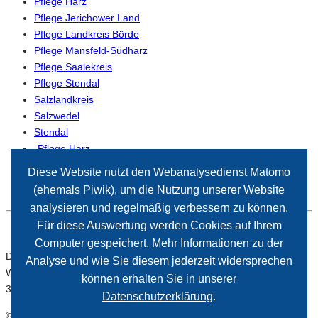
Pflege Harz
Pflege Jerichower Land
Pflege Landkreis Börde
Pflege Mansfeld-Südharz
Pflege Saalekreis
Pflege Stendal
Salzlandkreis
Salzwedel
Stendal
-Pflege Harz
-Pflege Magdeburg
Diese Website nutzt den Webanalysedienst Matomo
(ehemals Piwik), um die Nutzung unserer Website
analysieren und regelmäßig verbessern zu können.
Für diese Auswertung werden Cookies auf Ihrem
Computer gespeichert. Mehr Informationen zu der
Der Paritätische Sachsen-Anhalt
Analyse und wie Sie diesem jederzeit widersprechen
Wiener Straße 2
können erhalten Sie in unserer
39112 Magdeburg
Datenschutzerklärung
.
© 2026 Paritätischer Wohlfahrtsverband Sachsen-Anhalt. Alle