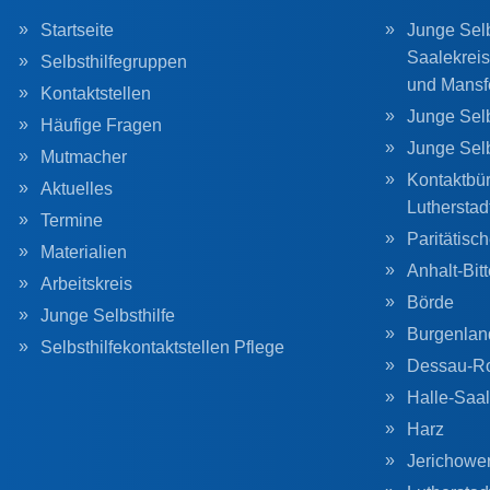
Startseite
Junge Selb
Saalekreis
Selbsthilfegruppen
und Mansf
Kontaktstellen
Junge Selb
Häufige Fragen
Junge Sel
Mutmacher
Kontaktbür
Aktuelles
Lutherstad
Termine
Paritätisc
Materialien
Anhalt-Bitt
Arbeitskreis
Börde
Junge Selbsthilfe
Burgenlan
Selbsthilfekontaktstellen Pflege
Dessau-R
Halle-Saal
Harz
Jerichowe