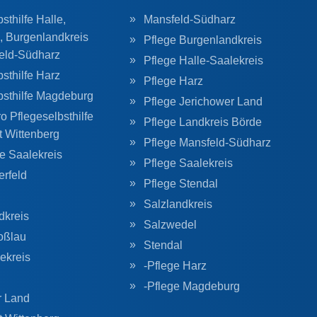
sthilfe Halle,
Mansfeld-Südharz
, Burgenlandkreis
Pflege Burgenlandkreis
eld-Südharz
Pflege Halle-Saalekreis
sthilfe Harz
Pflege Harz
bsthilfe Magdeburg
Pflege Jerichower Land
o Pflegeselbsthilfe
Pflege Landkreis Börde
t Wittenberg
Pflege Mansfeld-Südharz
he Saalekreis
Pflege Saalekreis
erfeld
Pflege Stendal
Salzlandkreis
dkreis
Salzwedel
oßlau
Stendal
ekreis
-Pflege Harz
-Pflege Magdeburg
r Land