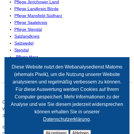
Pflege Jerichower Land
Pflege Landkreis Börde
Pflege Mansfeld-Südharz
Pflege Saalekreis
Pflege Stendal
Salzlandkreis
Salzwedel
Stendal
-Pflege Harz
-Pflege Magdeburg
Diese Website nutzt den Webanalysedienst Matomo
(ehemals Piwik), um die Nutzung unserer Website
analysieren und regelmäßig verbessern zu können.
Für diese Auswertung werden Cookies auf Ihrem
Computer gespeichert. Mehr Informationen zu der
Der Paritätische Sachsen-Anhalt
Analyse und wie Sie diesem jederzeit widersprechen
Wiener Straße 2
können erhalten Sie in unserer
39112 Magdeburg
Datenschutzerklärung
.
© 2026 Paritätischer Wohlfahrtsverband Sachsen-Anhalt. Alle
Akzeptieren
Ablehnen
Rechte vorbehalten.