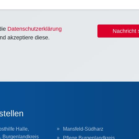
die
Datenschutzerklärung
Nachricht
nd akzeptiere diese.
stellen
sthilfe Halle,
Mansfeld-Südharz
, Burgenlandkreis
Pflege Burgenlandkreis