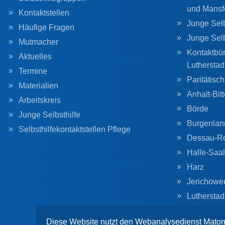
und Mansf
Kontaktstellen
Junge Selb
Häufige Fragen
Junge Sel
Mutmacher
Kontaktbür
Aktuelles
Lutherstad
Termine
Paritätisc
Materialien
Anhalt-Bitt
Arbeitskreis
Börde
Junge Selbsthilfe
Burgenlan
Selbsthilfekontaktstellen Pflege
Dessau-R
Halle-Saal
Harz
Jerichowe
Lutherstad
Magdebur
Diese Website nutzt den Webanalysedienst Matom