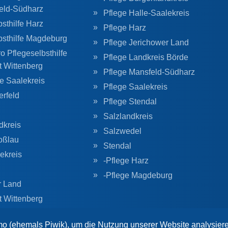
eld-Südharz
Pflege Halle-Saalekreis
sthilfe Harz
Pflege Harz
bsthilfe Magdeburg
Pflege Jerichower Land
o Pflegeselbsthilfe
Pflege Landkreis Börde
t Wittenberg
Pflege Mansfeld-Südharz
he Saalekreis
Pflege Saalekreis
erfeld
Pflege Stendal
Salzlandkreis
dkreis
Salzwedel
oßlau
Stendal
ekreis
-Pflege Harz
-Pflege Magdeburg
r Land
t Wittenberg
g
o (ehemals Piwik), um die Nutzung unserer Website analysier