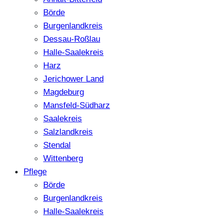
Börde
Burgenlandkreis
Dessau-Roßlau
Halle-Saalekreis
Harz
Jerichower Land
Magdeburg
Mansfeld-Südharz
Saalekreis
Salzlandkreis
Stendal
Wittenberg
Pflege
Börde
Burgenlandkreis
Halle-Saalekreis