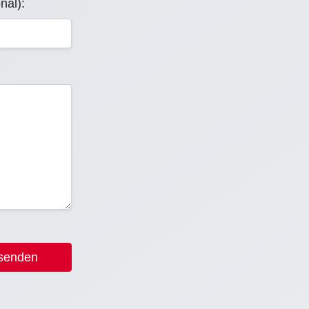
nal):
 senden