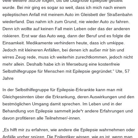
viele weitere Stürze folgen, bis die Diagnose Epilepsie gestellt
wurde. Bei mir ging es sogar so weit, dass ich mich nach einem
epileptischen Anfall mit meinem Auto im Gleisbett der Straßenbahn
wiederfand. Das nahm ich zum Grund, nie wieder Auto zu fahren.
Denn ich wollte auf keinen Fall mein Leben oder das der anderen
riskieren. Erst war das Auto weg, dann der Beruf und es folgte die
Einsamkeit. Medikamente verhindern heute, dass ich umkippe.
Jedoch mit kleineren Anfällen, bei denen ich außer mir bin und
wirres Zeug rede, muss ich weiterhin zurechtkommen, jedoch nicht
mehr allein. Deshalb habe ich in Merseburg eine kostenfreie
Selbsthilfegruppe für Menschen mit Epilepsie gegründet.“ Ute, 57
Jahre
In der Selbsthilfegruppe für Epilepsie-Erkrankte kann man mit
Gleichgesinnten über die Erkrankung, deren Auswirkungen und den
bestmöglichen Umgang damit sprechen. Im Leben und in der
Behandlung von Epilepsie sammelt jede*r andere Erfahrungen und
davon profitieren alle Teilnehmer/-innen.
„Es hilft mir zu erfahren, wie andere die Epilepsie wahrnehmen oder
Anfälle vorher spüren. Die Epileptiker wissen, wie es ist, wenn man