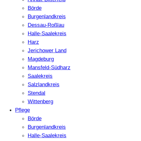
Börde
Burgenlandkreis
Dessau-Roßlau
Halle-Saalekreis
Harz
Jerichower Land
Magdeburg
Mansfeld-Südharz
Saalekreis
Salzlandkreis
Stendal
Wittenberg
Pflege
Börde
Burgenlandkreis
Halle-Saalekreis