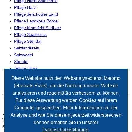
Pflege Halle-Saalekreis
Pflege Harz
Pflege Jerichower Land
Pflege Landkreis Börde
Pflege Mansfeld-Südharz
Pflege Saalekreis
Pflege Stendal
Salzlandkreis
Salzwedel
Stendal
-Pflege Harz
-Pflege Magdeburg
Diese Website nutzt den Webanalysedienst Matomo
(ehemals Piwik), um die Nutzung unserer Website
analysieren und regelmäßig verbessern zu können.
Für diese Auswertung werden Cookies auf Ihrem
Computer gespeichert. Mehr Informationen zu der
Der Paritätische Sachsen-Anhalt
Analyse und wie Sie diesem jederzeit widersprechen
Wiener Straße 2
können erhalten Sie in unserer
39112 Magdeburg
Datenschutzerklärung
.