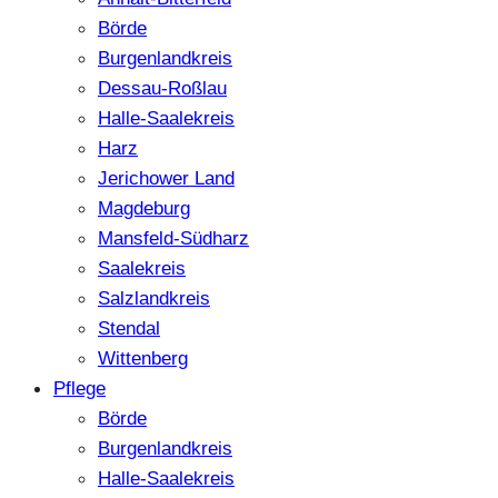
Börde
Burgenlandkreis
Dessau-Roßlau
Halle-Saalekreis
Harz
Jerichower Land
Magdeburg
Mansfeld-Südharz
Saalekreis
Salzlandkreis
Stendal
Wittenberg
Pflege
Börde
Burgenlandkreis
Halle-Saalekreis