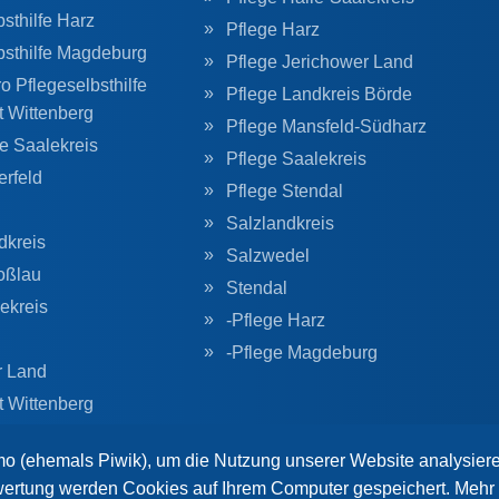
sthilfe Harz
Pflege Harz
bsthilfe Magdeburg
Pflege Jerichower Land
o Pflegeselbsthilfe
Pflege Landkreis Börde
t Wittenberg
Pflege Mansfeld-Südharz
he Saalekreis
Pflege Saalekreis
erfeld
Pflege Stendal
Salzlandkreis
dkreis
Salzwedel
oßlau
Stendal
ekreis
-Pflege Harz
-Pflege Magdeburg
r Land
t Wittenberg
g
o (ehemals Piwik), um die Nutzung unserer Website analysier
ertung werden Cookies auf Ihrem Computer gespeichert. Mehr 