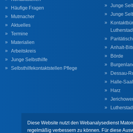
Junge Selb
Häufige Fragen
Junge Sel
Mutmacher
Kontaktbür
Aktuelles
Lutherstad
Termine
Paritätisc
Materialien
Anhalt-Bitt
Arbeitskreis
Börde
Junge Selbsthilfe
Burgenlan
Selbsthilfekontaktstellen Pflege
Dessau-R
Halle-Saal
Harz
Jerichowe
Lutherstad
Magdebur
Diese Website nutzt den Webanalysedienst Matom
regelmäßig verbessern zu können. Für diese Ausw