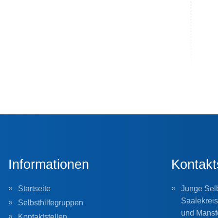
Informationen
Kontakt
Startseite
Junge Selb
Saalekreis
Selbsthilfegruppen
und Mansf
Kontaktstellen