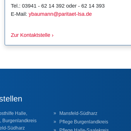
Tel.: 03941 - 62 14 392 oder - 62 14 393
E-Mail:
ybaumann@paritaet-lsa.de
Zur Kontaktstelle ›
stellen
sthilfe Halle,
Mansfeld-Südharz
, Burgenlandkreis
Pflege Burgenlandkreis
eld-Südharz
Pflege Halle-Saalekreis