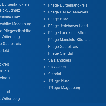
, Burgenlandkreis
Pflege Burgenlandkreis
eld-Südharz
Pflege Halle-Saalekreis
sthilfe Harz
Pflege Harz
bsthilfe Magdeburg
Pflege Jerichower Land
o Pflegeselbsthilfe
Pflege Landkreis Börde
t Wittenberg
Pflege Mansfeld-Südharz
he Saalekreis
Pflege Saalekreis
erfeld
Pflege Stendal
Salzlandkreis
dkreis
Salzwedel
oßlau
Stendal
ekreis
-Pflege Harz
-Pflege Magdeburg
r Land
t Wittenberg
g