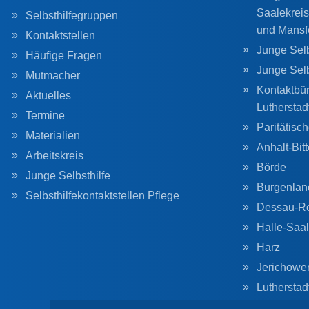
Saalekreis
Selbsthilfegruppen
und Mansf
Kontaktstellen
Junge Selb
Häufige Fragen
Junge Sel
Mutmacher
Kontaktbür
Aktuelles
Lutherstad
Termine
Paritätisc
Materialien
Anhalt-Bitt
Arbeitskreis
Börde
Junge Selbsthilfe
Burgenlan
Selbsthilfekontaktstellen Pflege
Dessau-R
Halle-Saal
Harz
Jerichowe
Lutherstad
Magdebur