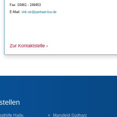
Fax: 03461 - 249453
E-Mail: 
shk-sk@paritaet-lsa.de
Zur Kontaktstelle ›
stellen
sthilfe Halle,
Mansfeld-Südharz