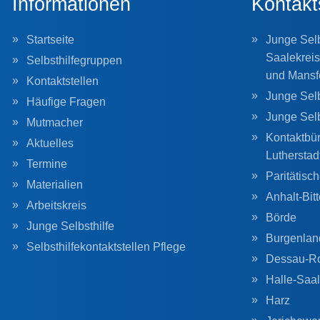
Informationen
Kontakt
Startseite
Junge Selb
Saalekreis
Selbsthilfegruppen
und Mansf
Kontaktstellen
Junge Selb
Häufige Fragen
Junge Sel
Mutmacher
Kontaktbür
Aktuelles
Lutherstad
Termine
Paritätisc
Materialien
Anhalt-Bitt
Arbeitskreis
Börde
Junge Selbsthilfe
Burgenlan
Selbsthilfekontaktstellen Pflege
Dessau-R
Halle-Saal
Harz