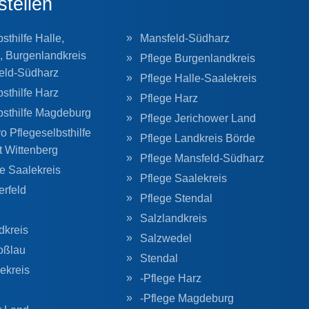
stellen
sthilfe Halle,
Mansfeld-Südharz
, Burgenlandkreis
Pflege Burgenlandkreis
eld-Südharz
Pflege Halle-Saalekreis
sthilfe Harz
Pflege Harz
bsthilfe Magdeburg
Pflege Jerichower Land
o Pflegeselbsthilfe
Pflege Landkreis Börde
t Wittenberg
Pflege Mansfeld-Südharz
he Saalekreis
Pflege Saalekreis
erfeld
Pflege Stendal
Salzlandkreis
dkreis
Salzwedel
oßlau
Stendal
ekreis
-Pflege Harz
-Pflege Magdeburg